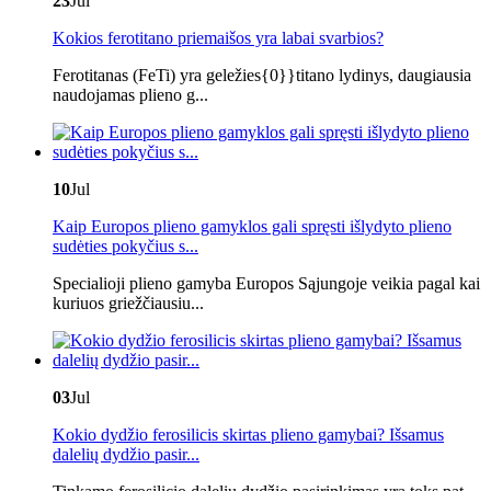
23
Jul
Kokios ferotitano priemaišos yra labai svarbios?
Ferotitanas (FeTi) yra geležies{0}}titano lydinys, daugiausia
naudojamas plieno g...
10
Jul
Kaip Europos plieno gamyklos gali spręsti išlydyto plieno
sudėties pokyčius s...
Specialioji plieno gamyba Europos Sąjungoje veikia pagal kai
kuriuos griežčiausiu...
03
Jul
Kokio dydžio ferosilicis skirtas plieno gamybai? Išsamus
dalelių dydžio pasir...