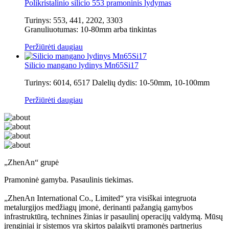
Polikristalinio silicio 553 pramoninis lydymas
Turinys: 553, 441, 2202, 3303
Granuliuotumas: 10-80mm arba tinkintas
Peržiūrėti daugiau
Silicio mangano lydinys Mn65Si17
Turinys: 6014, 6517 Dalelių dydis: 10-50mm, 10-100mm
Peržiūrėti daugiau
„ZhenAn“ grupė
Pramoninė gamyba. Pasaulinis tiekimas.
„ZhenAn International Co., Limited“ yra visiškai integruota
metalurgijos medžiagų įmonė, derinanti pažangią gamybos
infrastruktūrą, technines žinias ir pasaulinį operacijų valdymą. Mūsų
įrenginiai ir sistemos yra skirtos palaikyti pramonės partnerius