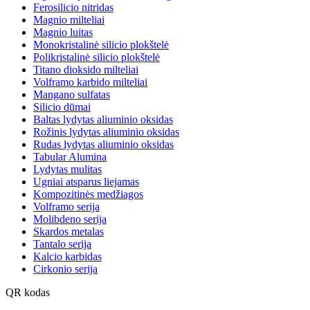
Ferosilicio nitridas
Magnio milteliai
Magnio luitas
Monokristalinė silicio plokštelė
Polikristalinė silicio plokštelė
Titano dioksido milteliai
Volframo karbido milteliai
Mangano sulfatas
Silicio dūmai
Baltas lydytas aliuminio oksidas
Rožinis lydytas aliuminio oksidas
Rudas lydytas aliuminio oksidas
Tabular Alumina
Lydytas mulitas
Ugniai atsparus liejamas
Kompozitinės medžiagos
Volframo serija
Molibdeno serija
Skardos metalas
Tantalo serija
Kalcio karbidas
Cirkonio serija
QR kodas