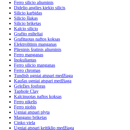
Ferro silicio aliuminis
Didelio anglies kiekio silicis
Silicio karbidas
Silicio šlakas
Silicio briketas
Kalcio silicio
Grafito milteliai
Grafituotas naftos koksas
Elektrolitinis manganas
Plieninis šratinis aliuminis
Ferro manganas
Inokuliantas
Ferro silicio manganas
Ferro chromas
Tundish ugniai atspari medžiaga
Kaušas ugniai atspari medžiaga
Geležies fosforas
Taphole Clay
Kalcinuotas naftos koksas
Ferro nikelis
Ferro niobis
Ugniai atspari plyta
Mangano briketas
Cinko viela
Ugniai atspari keitiklio medžiaga