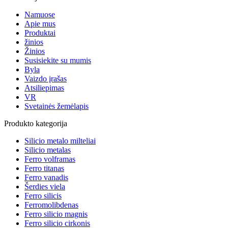
Namuose
Apie mus
Produktai
žinios
Žinios
Susisiekite su mumis
Byla
Vaizdo įrašas
Atsiliepimas
VR
Svetainės žemėlapis
Produkto kategorija
Silicio metalo milteliai
Silicio metalas
Ferro volframas
Ferro titanas
Ferro vanadis
Šerdies viela
Ferro silicis
Ferromolibdenas
Ferro silicio magnis
Ferro silicio cirkonis