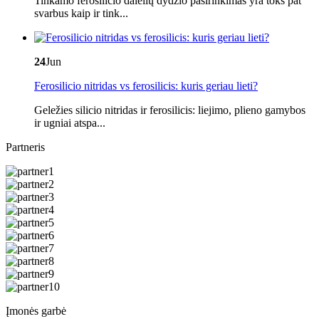
Tinkamo ferosilicio dalelių dydžio pasirinkimas yra toks pat
svarbus kaip ir tink...
24
Jun
Ferosilicio nitridas vs ferosilicis: kuris geriau lieti?
Geležies silicio nitridas ir ferosilicis: liejimo, plieno gamybos
ir ugniai atspa...
Partneris
Įmonės garbė