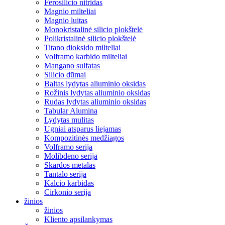
Ferosilicio nitridas
Magnio milteliai
Magnio luitas
Monokristalinė silicio plokštelė
Polikristalinė silicio plokštelė
Titano dioksido milteliai
Volframo karbido milteliai
Mangano sulfatas
Silicio dūmai
Baltas lydytas aliuminio oksidas
Rožinis lydytas aliuminio oksidas
Rudas lydytas aliuminio oksidas
Tabular Alumina
Lydytas mulitas
Ugniai atsparus liejamas
Kompozitinės medžiagos
Volframo serija
Molibdeno serija
Skardos metalas
Tantalo serija
Kalcio karbidas
Cirkonio serija
žinios
žinios
Kliento apsilankymas