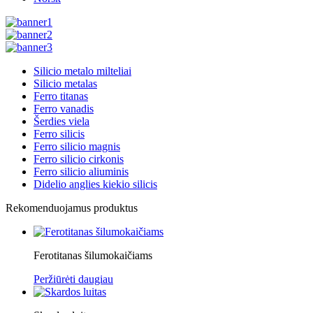
Silicio metalo milteliai
Silicio metalas
Ferro titanas
Ferro vanadis
Šerdies viela
Ferro silicis
Ferro silicio magnis
Ferro silicio cirkonis
Ferro silicio aliuminis
Didelio anglies kiekio silicis
Rekomenduojamus produktus
Ferotitanas šilumokaičiams
Peržiūrėti daugiau