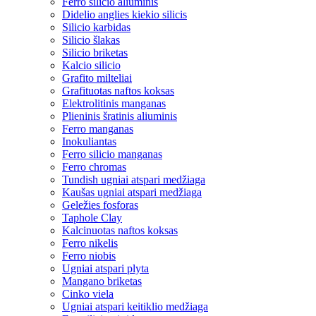
Ferro silicio aliuminis
Didelio anglies kiekio silicis
Silicio karbidas
Silicio šlakas
Silicio briketas
Kalcio silicio
Grafito milteliai
Grafituotas naftos koksas
Elektrolitinis manganas
Plieninis šratinis aliuminis
Ferro manganas
Inokuliantas
Ferro silicio manganas
Ferro chromas
Tundish ugniai atspari medžiaga
Kaušas ugniai atspari medžiaga
Geležies fosforas
Taphole Clay
Kalcinuotas naftos koksas
Ferro nikelis
Ferro niobis
Ugniai atspari plyta
Mangano briketas
Cinko viela
Ugniai atspari keitiklio medžiaga