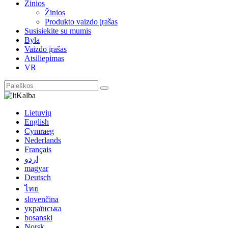
Žinios
Žinios
Produkto vaizdo įrašas
Susisiekite su mumis
Byla
Vaizdo įrašas
Atsiliepimas
VR
Kalba
Lietuvių
English
Cymraeg
Nederlands
Français
اردو
magyar
Deutsch
ไทย
slovenčina
українська
bosanski
Norsk