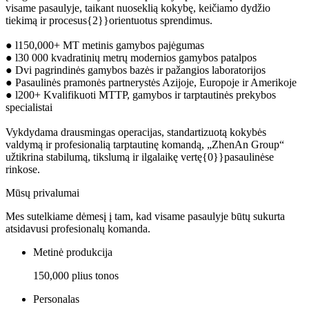
visame pasaulyje, taikant nuoseklią kokybę, keičiamo dydžio
tiekimą ir procesus{2}}orientuotus sprendimus.
● l150,000+ MT metinis gamybos pajėgumas
● l30 000 kvadratinių metrų modernios gamybos patalpos
● Dvi pagrindinės gamybos bazės ir pažangios laboratorijos
● Pasaulinės pramonės partnerystės Azijoje, Europoje ir Amerikoje
● l200+ Kvalifikuoti MTTP, gamybos ir tarptautinės prekybos
specialistai
Vykdydama drausmingas operacijas, standartizuotą kokybės
valdymą ir profesionalią tarptautinę komandą, „ZhenAn Group“
užtikrina stabilumą, tikslumą ir ilgalaikę vertę{0}}pasaulinėse
rinkose.
Mūsų privalumai
Mes sutelkiame dėmesį į tam, kad visame pasaulyje būtų sukurta
atsidavusi profesionalų komanda.
Metinė produkcija
150,000 plius tonos
Personalas