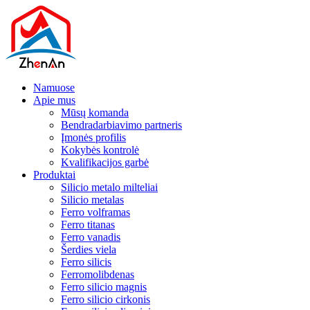
Namuose
Apie mus
Mūsų komanda
Bendradarbiavimo partneris
Įmonės profilis
Kokybės kontrolė
Kvalifikacijos garbė
Produktai
Silicio metalo milteliai
Silicio metalas
Ferro volframas
Ferro titanas
Ferro vanadis
Šerdies viela
Ferro silicis
Ferromolibdenas
Ferro silicio magnis
Ferro silicio cirkonis